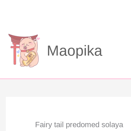
Aller
au
contenu
Maopika
Fairy tail predomed solaya