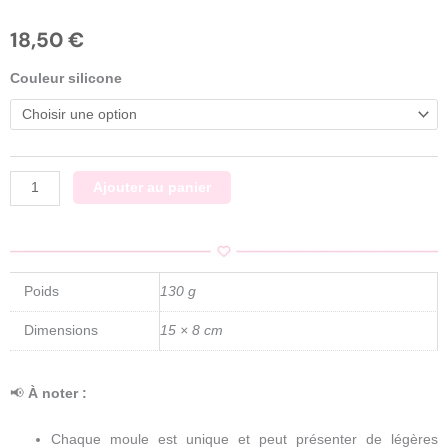
18,50
€
quantité
Couleur silicone
de
Barrettes
formes
mignonne
/
Ajouter au panier
Moule
silicone
sur
commande
Poids
130 g
Dimensions
15 × 8 cm
📢
À noter :
Chaque moule est unique et peut présenter de légères