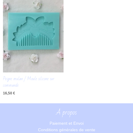
Peigne mulan / Moule silicone sur
commande
16,50
€
A propos
Paiement et Envoi
Conditions générales de vente