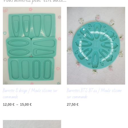
Plage
de
prix :
12,00 €
à
15,00 €
Barrette 8 design / Moule silicone sur
Barrettes BTS BT21 / Moule silicone
commande
sur commande
12,00
€
–
15,00
€
27,50
€