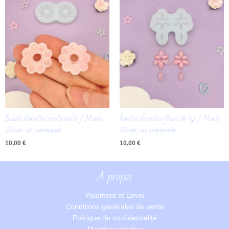
Boucle d’oreilles cercle perlé / Moule
Boucles d’oreilles fleurs de lys / Moule
silicone sur commande
silicone sur commande
10,00
€
10,00
€
A propos
Paiement et Envoi
Conditions générales de vente
Politique de confidentialité