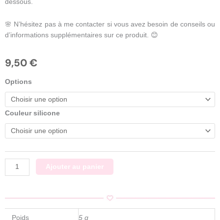
dessous.
🌸 N’hésitez pas à me contacter si vous avez besoin de conseils ou
d’informations supplémentaires sur ce produit. 😊
9,50
€
quantité
Options
de
Boucle
d'oreilles
Couleur silicone
bouquet
/
Moule
silicone
sur
Ajouter au panier
commande
Poids
5 g