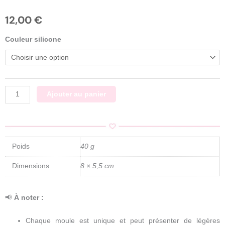
12,00
€
quantité
Couleur silicone
de
Boucles
d'oreilles
squelette
tête
Ajouter au panier
de
chat
/
Moule
Poids
40 g
silicone
sur
Dimensions
8 × 5,5 cm
commande
📢
À noter :
Chaque moule est unique et peut présenter de légères