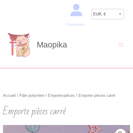
Aller
Recherche
au
EUR, €
contenu
Connexion
Maopika
Accueil
/
Pâte polymère
/
Emporte-pièces
/ Emporte pièces carré
Emporte pièces carré