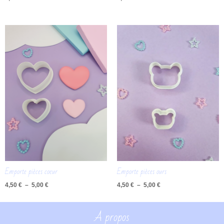
Plage
Plage
de
de
prix :
prix :
4,50 €
4,50 €
à
à
5,00 €
5,00 €
Emporte pièces coeur
Emporte pièces ours
4,50
€
–
5,00
€
4,50
€
–
5,00
€
A propos