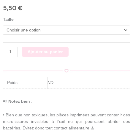
5,50
€
quantité
Taille
de
Emporte
pièces
carré
Ajouter au panier
Poids
ND
📢
Notez bien
:
• Bien que non toxiques, les pièces imprimées peuvent contenir des
microfissures invisibles à l’œil nu qui pourraient abriter des
bactéries. Évitez donc tout contact alimentaire ⚠️