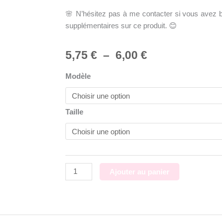
🌸 N’hésitez pas à me contacter si vous avez b
supplémentaires sur ce produit. 😊
Plage
5,75
€
–
6,00
€
de
quantité
Modèle
prix :
de
5,75 €
Emporte
à
pièces
Taille
6,00 €
extraterrestre
bleu
Ajouter au panier