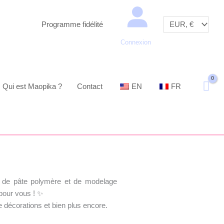
Recherche
Programme fidélité
Connexion
Qui est Maopika ?
Contact
EN
FR
ts de pâte polymère et de modelage
pour vous ! ✨
de décorations et bien plus encore.