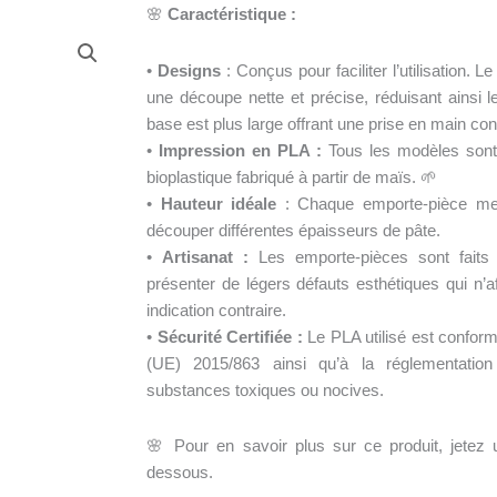
🌸
Caractéristique :
•
Designs
: Conçus pour faciliter l’utilisation. L
une découpe nette et précise, réduisant ainsi 
base est plus large offrant une prise en main conf
•
Impression en PLA :
Tous les modèles son
bioplastique fabriqué à partir de maïs. 🌱
•
Hauteur idéale
: Chaque emporte-pièce mes
découper différentes épaisseurs de pâte.
•
Artisanat :
Les emporte-pièces sont faits
présenter de légers défauts esthétiques qui n’af
indication contraire.
•
Sécurité Certifiée :
Le PLA utilisé est confo
(UE) 2015/863 ainsi qu’à la réglementati
substances toxiques ou nocives.
🌸 Pour en savoir plus sur ce produit, jetez un
dessous.