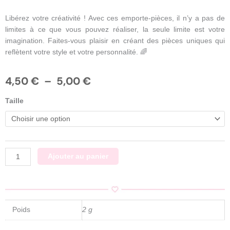
Libérez votre créativité ! Avec ces emporte-pièces, il n’y a pas de
limites à ce que vous pouvez réaliser, la seule limite est votre
imagination. Faites-vous plaisir en créant des pièces uniques qui
reflètent votre style et votre personnalité. 🌈
Plage
4,50
€
–
5,00
€
de
quantité
prix :
Taille
de
4,50 €
Emporte
à
pièces
5,00 €
papillon
Ajouter au panier
Poids
2 g