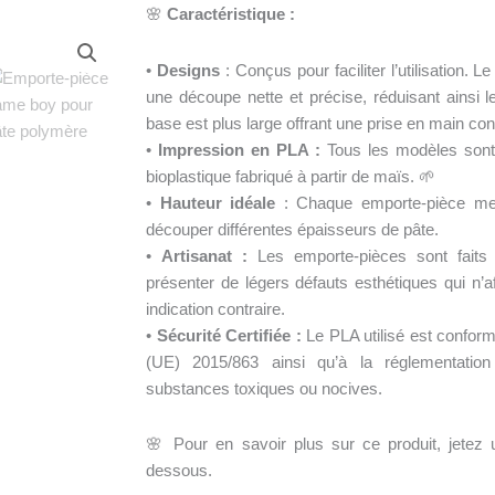
🌸
Caractéristique :
•
Designs
: Conçus pour faciliter l’utilisation. L
une découpe nette et précise, réduisant ainsi 
base est plus large offrant une prise en main conf
•
Impression en PLA :
Tous les modèles son
bioplastique fabriqué à partir de maïs. 🌱
•
Hauteur idéale
: Chaque emporte-pièce mes
découper différentes épaisseurs de pâte.
•
Artisanat :
Les emporte-pièces sont faits
présenter de légers défauts esthétiques qui n’af
indication contraire.
•
Sécurité Certifiée :
Le PLA utilisé est confo
(UE) 2015/863 ainsi qu’à la réglementati
substances toxiques ou nocives.
🌸 Pour en savoir plus sur ce produit, jetez un
dessous.