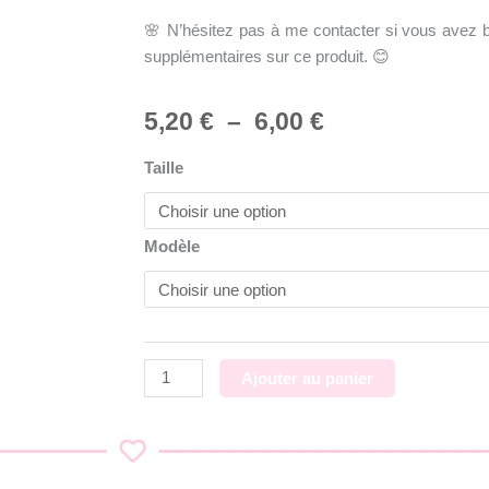
🌸 N’hésitez pas à me contacter si vous avez b
supplémentaires sur ce produit. 😊
Plage
5,20
€
–
6,00
€
de
quantité
Taille
prix :
de
5,20 €
Emporte
à
pièces
Modèle
6,00 €
game
boy
Ajouter au panier