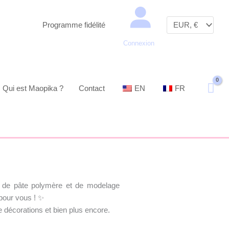
Recherche
Programme fidélité
Connexion
Qui est Maopika ?
Contact
EN
FR
ts de pâte polymère et de modelage
pour vous ! ✨
de décorations et bien plus encore.