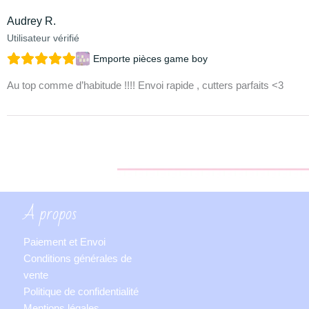
Audrey R.
Utilisateur vérifié
Emporte pièces game boy
Au top comme d’habitude !!!! Envoi rapide , cutters parfaits <3
A propos
Paiement et Envoi
Conditions générales de
vente
Politique de confidentialité
Mentions légales