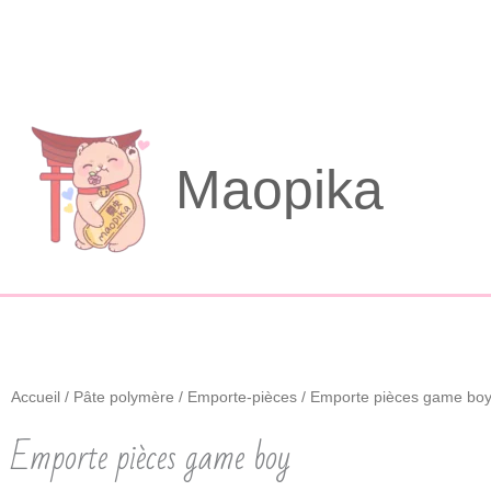
Aller
au
contenu
Maopika
Accueil
/
Pâte polymère
/
Emporte-pièces
/ Emporte pièces game bo
Emporte pièces game boy