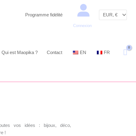
Recherche
Programme fidélité
Connexion
Qui est Maopika ?
Contact
EN
FR
utes vos idées : bijoux, déco,
e !