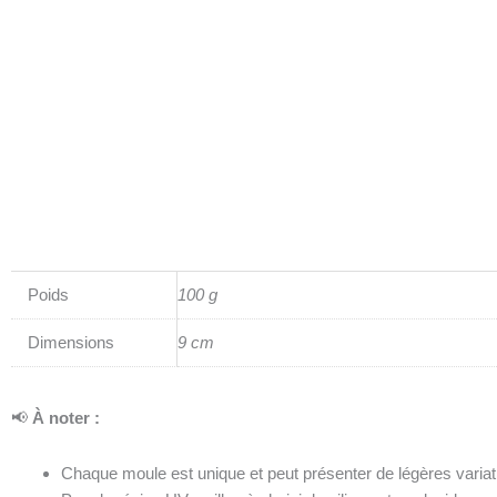
Poids
100 g
Dimensions
9 cm
📢
À noter :
Chaque moule est unique et peut présenter de légères variati