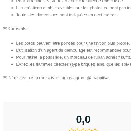
Pour la résine UV, veillez à choisir le silicone translucide.
Les créations et objets visibles sur les photos ne sont pas inc
Toutes les dimensions sont indiquées en centimètres.
🌸
Conseils :
Les bords peuvent être poncés pour une finition plus propre.
L’utilisation d’un agent de démoulage est recommandée pour fa
Pour retirer la poussière, un morceau de ruban adhésif suffit
Évitez les flammes directes (type briquet) ainsi que les solva
🌸 N’hésitez pas à me suivre sur instagram @maopiika
0,0