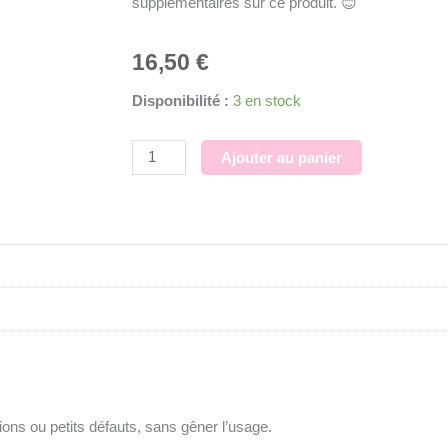
supplémentaires sur ce produit. 😊
16,50
€
quantité
Disponibilité :
3 en stock
de
Kuma
Ajouter au panier
shaker
/
Moule
silicone
sur
commande
ons ou petits défauts, sans gêner l’usage.