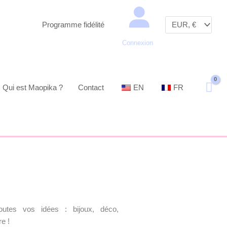
Recherche
Programme fidélité
Connexion
Qui est Maopika ?
Contact
EN
FR
utes vos idées : bijoux, déco,
e !