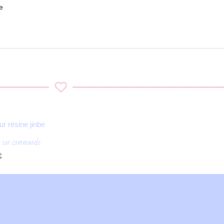
e
e sur commande
€