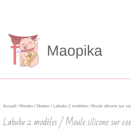
Aller
au
contenu
Maopika
Accueil
/
Moules
/
Shaker
/ Labubu 2 modèles / Moule silicone sur 
Labubu 2 modèles / Moule silicone sur 