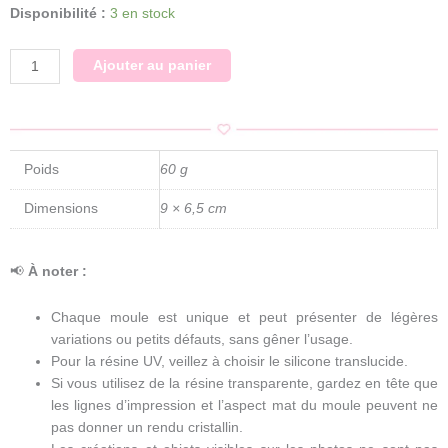
quantité
Disponibilité :
3 en stock
de
Papillon
Ajouter au panier
/
Moule
silicone
sur
commande
Poids
60 g
Dimensions
9 × 6,5 cm
📢
À noter :
Chaque moule est unique et peut présenter de légères
variations ou petits défauts, sans gêner l’usage.
Pour la résine UV, veillez à choisir le silicone translucide.
Si vous utilisez de la résine transparente, gardez en tête que
les lignes d’impression et l’aspect mat du moule peuvent ne
pas donner un rendu cristallin.