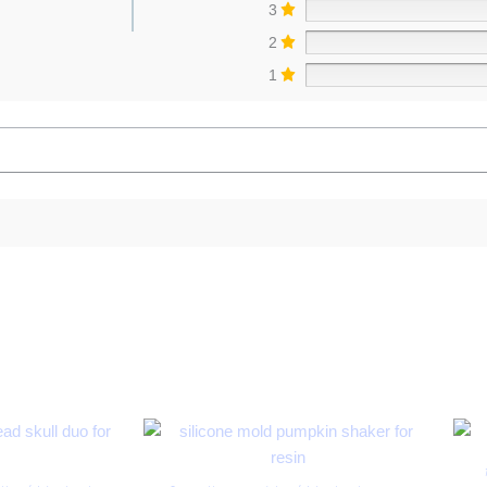
3
2
1
Plage
de
prix :
11,50 €