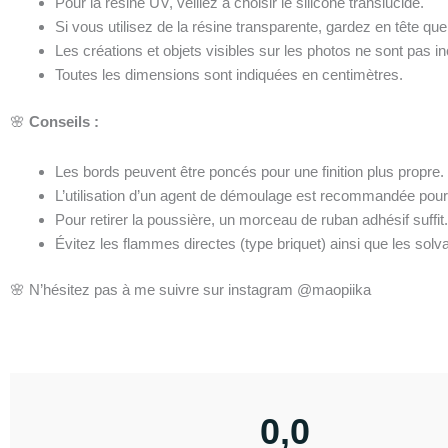
Pour la résine UV, veillez à choisir le silicone translucide.
Si vous utilisez de la résine transparente, gardez en tête qu
Les créations et objets visibles sur les photos ne sont pas inc
Toutes les dimensions sont indiquées en centimètres.
🌸
Conseils :
Les bords peuvent être poncés pour une finition plus propre.
L’utilisation d’un agent de démoulage est recommandée pour fa
Pour retirer la poussière, un morceau de ruban adhésif suffit
Évitez les flammes directes (type briquet) ainsi que les solva
🌸 N’hésitez pas à me suivre sur instagram @maopiika
0,0