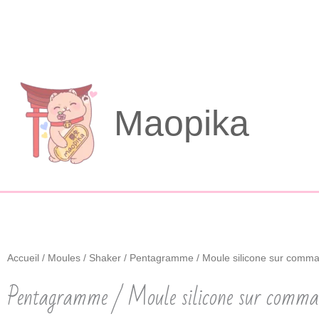
Aller
au
contenu
Maopika
Accueil
/
Moules
/
Shaker
/ Pentagramme / Moule silicone sur comm
Pentagramme / Moule silicone sur comm