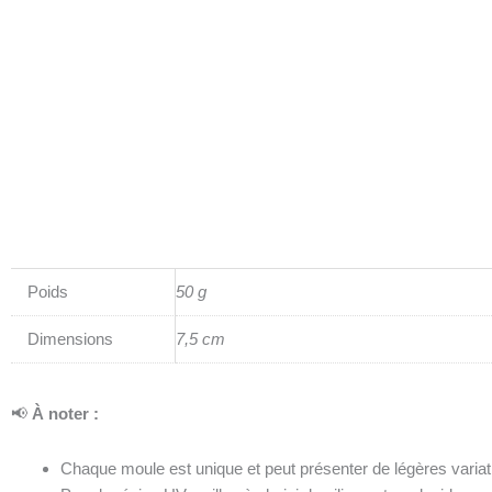
Poids
50 g
Dimensions
7,5 cm
📢
À noter :
Chaque moule est unique et peut présenter de légères variati