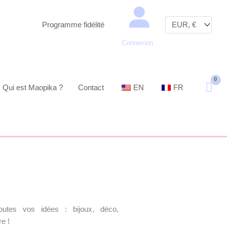
Recherche
Programme fidélité
Connexion
Qui est Maopika ?
Contact
EN
FR
utes vos idées : bijoux, déco,
e !