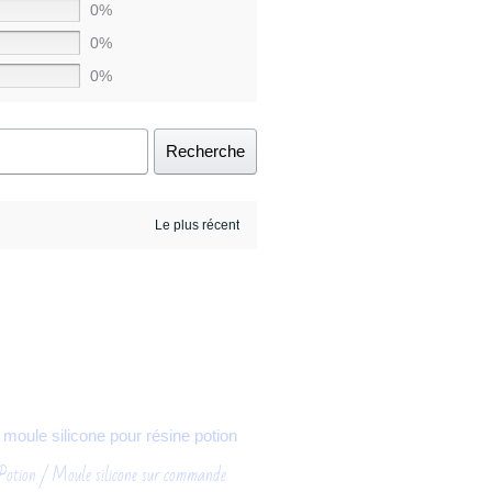
0%
0%
0%
Recherche
Potion / Moule silicone sur commande