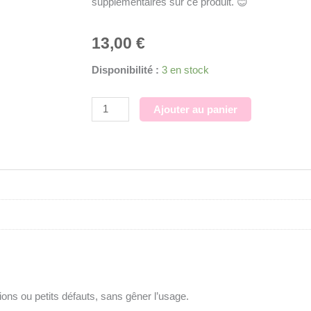
supplémentaires sur ce produit. 😊
13,00
€
quantité
Disponibilité :
3 en stock
de
Pentagramme
Ajouter au panier
/
Moule
silicone
sur
commande
ons ou petits défauts, sans gêner l’usage.