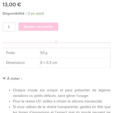
13,00
€
quantité
Disponibilité :
3 en stock
de
Petite
Ajouter au panier
lune
/
Moule
silicone
sur
Poids
50 g
commande
Dimensions
8 × 5,5 cm
📢
À noter :
Chaque moule est unique et peut présenter de légères
variations ou petits défauts, sans gêner l’usage.
Pour la résine UV, veillez à choisir le silicone translucide.
Si vous utilisez de la résine transparente, gardez en tête que
les lignes d’impression et l’aspect mat du moule peuvent ne