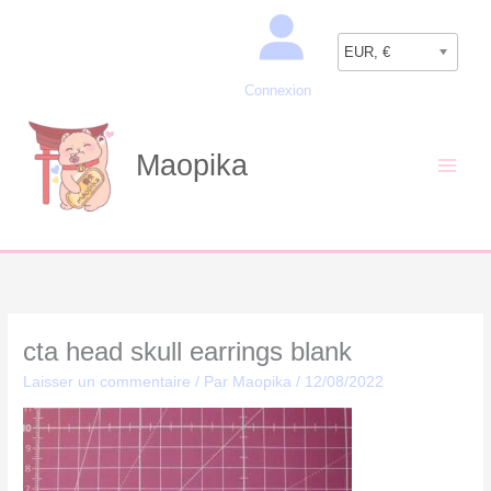
Aller
Recherche
au
EUR, €
contenu
Connexion
Maopika
cta head skull earrings blank
Laisser un commentaire
/ Par
Maopika
/
12/08/2022