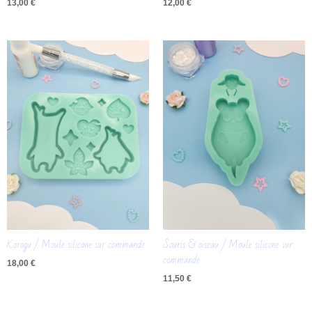
13,00
€
12,00
€
Korogu / Moule silicone sur commande
Souris & oiseau / Moule silicone sur
commande
18,00
€
11,50
€