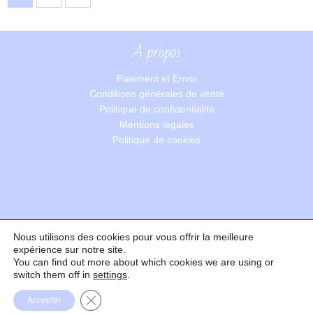
A propos
Paiement et Envoi
Conditions générales de vente
Politique de confidentialité
Mentions légales
Politique de cookies
Nous utilisons des cookies pour vous offrir la meilleure
Recherche
expérience sur notre site.
You can find out more about which cookies we are using or
switch them off in
settings
.
Formulaire de rétractation
Fermer la bannière des cookies GDPR
Accepter