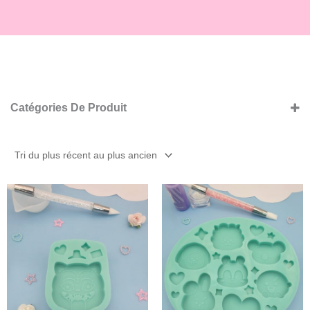
Catégories De Produit
Anime
Bijoux
Japon
Jeux vidéo
Kpop
Plage
Plage
de
de
Personnages
prix :
prix :
Plateaux
12,00 €
20,80 €
Shaker
à
à
15,00 €
31,00 €
Solide
Taille grip