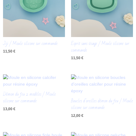
Jiji / Moule silicone sur commande
Esprit sans visage / Moule silicone sur
commande
11,50
€
11,50
€
Démon du feu 2 modèles / Moule
silicone sur commande
Boucles d’oreilles démon du feu / Moule
silicone sur commande
13,00
€
12,00
€