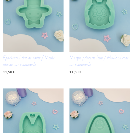
Épouvantail tête de navet / Moule
Masque princesse loup / Moule silicone
silicone sur commande
sur commande
11,50
€
11,50
€