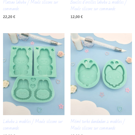
Plateau labubu / Moule silicone sur
Boucles d’oreilles labubu 2 modèles /
commande
Moule silicone sur commande
22,20
€
12,00
€
Labubu 2 modèles / Moule silicone sur
Mémé turbo dandadan 2 modèles /
commande
Moule silicone sur commande