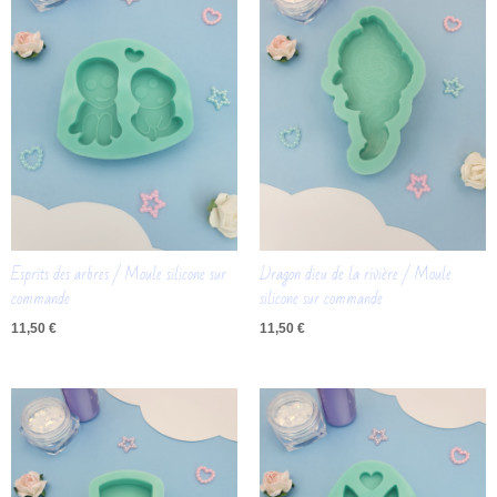
Esprits des arbres / Moule silicone sur
Dragon dieu de la rivière / Moule
commande
silicone sur commande
11,50
€
11,50
€