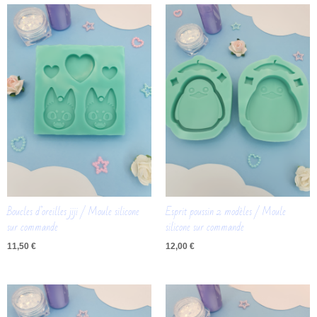
Boucles d’oreilles jiji / Moule silicone
Esprit poussin 2 modèles / Moule
sur commande
silicone sur commande
11,50
€
12,00
€