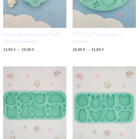
Derpy Kpop demon hunter / Moule
BTS BT21 / Moule silicone sur
silicone sur commande
commande
12,00
€
–
15,00
€
20,80
€
–
31,00
€