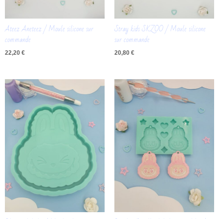
Ateez Aneteez / Moule silicone sur
Stray kids SKZOO / Moule silicone
commande
sur commande
22,20
€
20,80
€