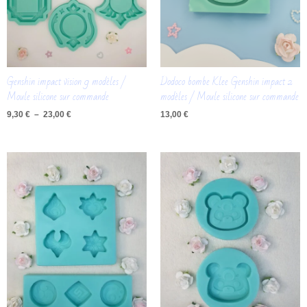
Genshin impact vision 9 modèles /
Dodoco bombe Klee Genshin impact 2
Moule silicone sur commande
modèles / Moule silicone sur commande
9,30
€
–
23,00
€
13,00
€
Plage
de
prix :
19,50 €
à
34,00 €