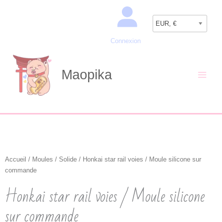
Aller
Recherche
au
EUR, €
contenu
Connexion
Maopika
Accueil
/
Moules
/
Solide
/ Honkai star rail voies / Moule silicone sur
commande
Honkai star rail voies / Moule silicone
sur commande