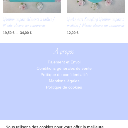
Genshin impact éléments 2 tailles /
Guoba ours Xiangling Genshin impact 2
Moule silicone sur commande
modèles / Moule silicone sur commande
19,50
€
–
34,00
€
12,00
€
A propos
Paiement et Envoi
Conditions générales de vente
Politique de confidentialité
Mentions légales
Politique de cookies
Nous utilisons des cookies pour vous offrir la meilleure
Recherche