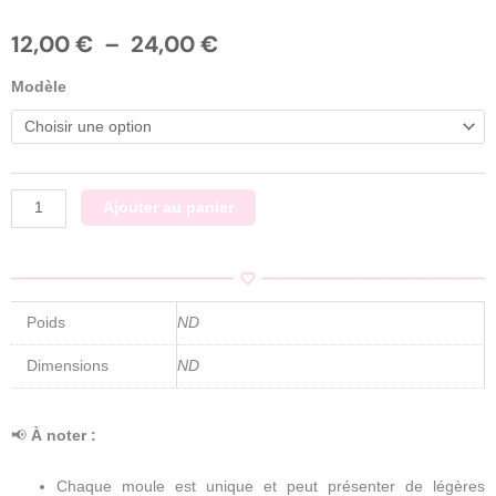
Plage
12,00
€
–
24,00
€
de
quantité
prix :
Modèle
de
12,00 €
Honkai
à
star
24,00 €
rail
voies
Ajouter au panier
/
Moule
silicone
sur
Poids
ND
commande
Dimensions
ND
📢
À noter :
Chaque moule est unique et peut présenter de légères