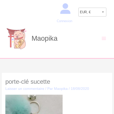
Aller
Recherche
au
EUR, €
contenu
Connexion
Maopika
porte-clé sucette
Laisser un commentaire
/ Par
Maopika
/
18/08/2020