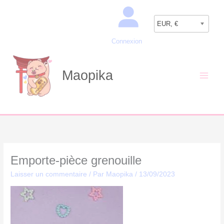
Aller
Recherche
au
EUR, €
contenu
Connexion
Maopika
Emporte-pièce grenouille
Laisser un commentaire
/ Par
Maopika
/
13/09/2023