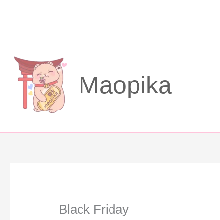
Aller
au
contenu
Maopika
Black Friday