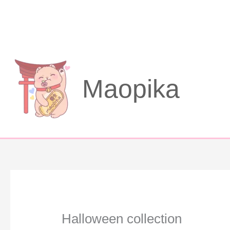
Aller
au
contenu
Maopika
Halloween collection